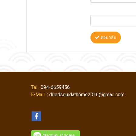
ตอบกลับ
Tel
: 094-6659456
E-Mail
: driedsquidathome2016@gmail.com ,
@squid_athome