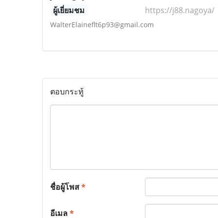
ผู้เยี่ยมชม
https://j88.nagoya/
WalterElaineflt6p93@gmail.com
ตอบกระทู้
ชื่อผู้โพส
*
อีเมล
*