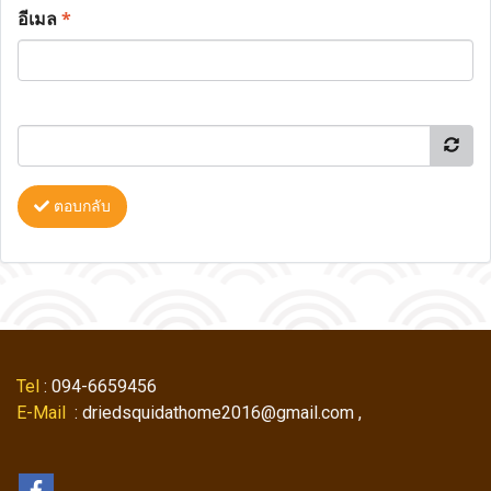
อีเมล
*
ตอบกลับ
Tel
: 094-6659456
E-Mail
: driedsquidathome2016@gmail.com ,