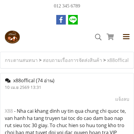
012 345 6789
กระดานสนทนา
>
สอบถามเรื่องการจัดส่งสินค้า
>
x88offical
x88offical
(74 อ่าน)
10 เม.ย 2569 13:31
แจ้งลบ
X88
- Nha cai khang dinh uy tin qua chung chi quoc te,
van hanh ha tang truyen tai toc do cao dam bao nap
rut sieu toc 30 giay. To chuc hien so huu tong kho tro
choi bao mat tuyet doi voi dac quyen hoan tra VIP