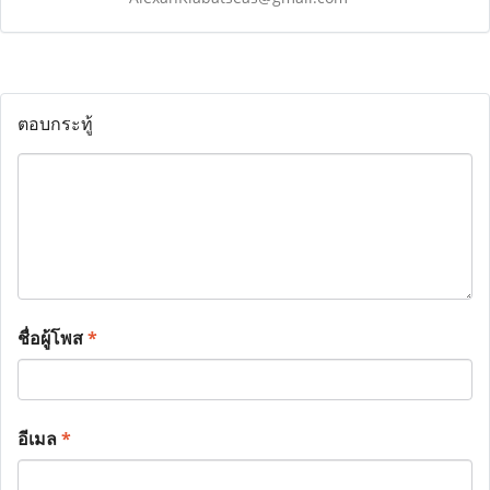
ตอบกระทู้
ชื่อผู้โพส
*
อีเมล
*