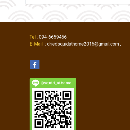
Tel
: 094-6659456
E-Mail
: driedsquidathome2016@gmail.com ,
@squid_athome