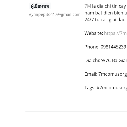
ผู้เยี่ยมชม
7M
la dia chi tin ca
nam bat dien bien t
eymipepito417@gmail.com
24/7 tu cac giai dau
Website:
https://7
Phone: 0981445239
Dia chi: 9/7C Ba Gi
Email: 7mcomusor
Tags: #7mcomusor