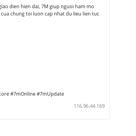
oi giao dien hien dai, 7M giup nguoi ham mo
ua chung toi luon cap nhat du lieu lien tuc
core #7mOnline #7mUpdate
116.96.44.169