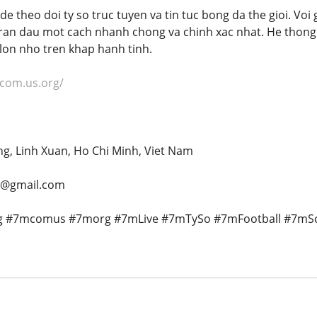
y de theo doi ty so truc tuyen va tin tuc bong da the gioi. V
ran dau mot cach nhanh chong va chinh xac nhat. He thong c
 lon nho tren khap hanh tinh.
mcom.us.org/
ang, Linh Xuan, Ho Chi Minh, Viet Nam
g@gmail.com
g #7mcomus #7morg #7mLive #7mTySo #7mFootball #7mS