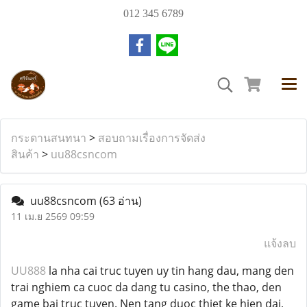
012 345 6789
กระดานสนทนา
>
สอบถามเรื่องการจัดส่ง
สินค้า
>
uu88csncom
uu88csncom
(63 อ่าน)
11 เม.ย 2569 09:59
แจ้งลบ
UU888
la nha cai truc tuyen uy tin hang dau, mang den
trai nghiem ca cuoc da dang tu casino, the thao, den
game bai truc tuyen. Nen tang duoc thiet ke hien dai,