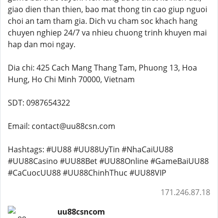
giao dien than thien, bao mat thong tin cao giup nguoi
choi an tam tham gia. Dich vu cham soc khach hang
chuyen nghiep 24/7 va nhieu chuong trinh khuyen mai
hap dan moi ngay.
Dia chi: 425 Cach Mang Thang Tam, Phuong 13, Hoa
Hung, Ho Chi Minh 70000, Vietnam
SDT: 0987654322
Email: contact@uu88csn.com
Hashtags: #UU88 #UU88UyTin #NhaCaiUU88
#UU88Casino #UU88Bet #UU88Online #GameBaiUU88
#CaCuocUU88 #UU88ChinhThuc #UU88VIP
171.246.87.18
uu88csncom