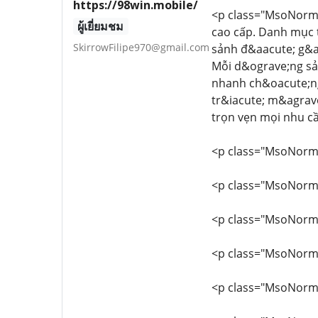
https://98win.mobile/
<p class="MsoNorm
ผู้เยี่ยมชม
cao cấp. Danh mục t
SkirrowFilipe970@gmail.com
sảnh đ&aacute; g&ag
Mỗi d&ograve;ng sả
nhanh ch&oacute;ng.
tr&iacute; m&agrav
trọn vẹn mọi nhu cầ
<p class="MsoNorm
<p class="MsoNorm
<p class="MsoNorm
<p class="MsoNorma
<p class="MsoNorm