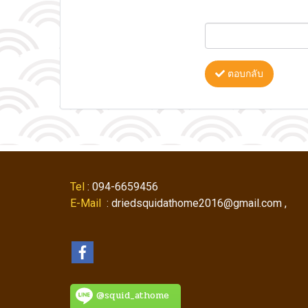
ตอบกลับ
Tel
: 094-6659456
E-Mail
: driedsquidathome2016@gmail.com ,
@squid_athome