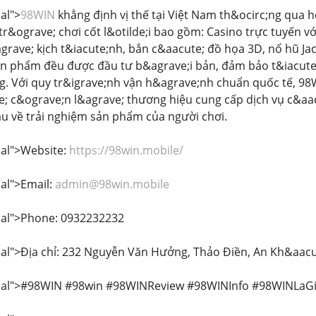
al">
98WIN
khẳng định vị thế tại Việt Nam th&ocirc;ng qua h
r&ograve; chơi cốt l&otilde;i bao gồm: Casino trực tuyến v
rave; kịch t&iacute;nh, bắn c&aacute; đồ họa 3D, nổ hũ Jac
n phẩm đều được đầu tư b&agrave;i bản, đảm bảo t&iacute;
 Với quy tr&igrave;nh vận h&agrave;nh chuẩn quốc tế, 98WI
e; c&ograve;n l&agrave; thương hiệu cung cấp dịch vụ c&aa
u về trải nghiệm sản phẩm của người chơi.
al">Website:
https://98win.mobile/
al">Email:
admin@98win.mobile
al">Phone: 0932232232
l">Địa chỉ: 232 Nguyễn Văn Hưởng, Thảo Điền, An Kh&aacu
al">#98WIN #98win #98WINReview #98WINInfo #98WINLaG