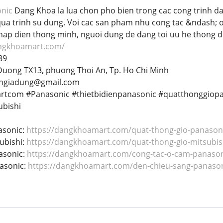
onic
Dang Khoa la lua chon pho bien trong cac cong trinh d
qua trinh su dung. Voi cac san pham nhu cong tac &ndash; o
phap dien thong minh, nguoi dung de dang toi uu he thong d
angkhoamart.com/
89
 Duong TX13, phuong Thoi An, Tp. Ho Chi Minh
engiadung@gmail.com
rtcom #Panasonic #thietbidienpanasonic #quatthonggiop
bishi
asonic:
https://dangkhoamart.com/quat-thong-gio-panason
ubishi:
https://dangkhoamart.com/quat-thong-gio-mitsubis
asonic:
https://dangkhoamart.com/cong-tac-o-cam-panason
asonic:
https://dangkhoamart.com/den-chieu-sang-panaso