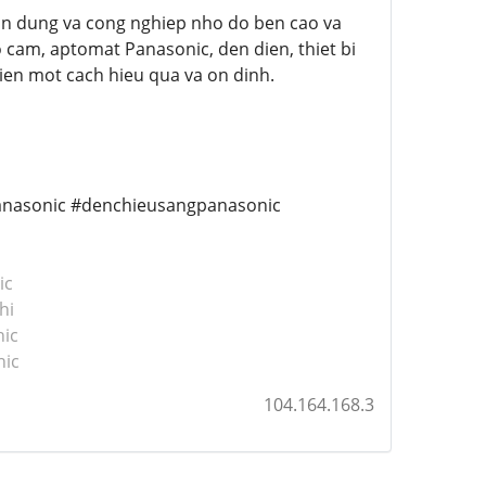
an dung va cong nghiep nho do ben cao va
 cam, aptomat Panasonic, den dien, thiet bi
ien mot cach hieu qua va on dinh.
anasonic #denchieusangpanasonic
ic
hi
ic
nic
104.164.168.3