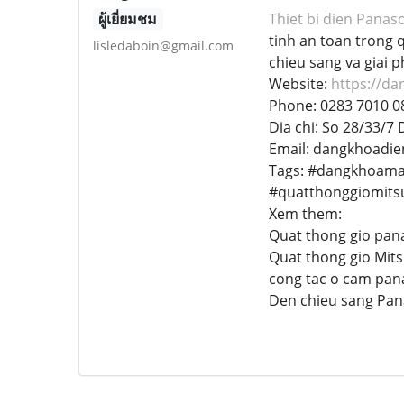
ผู้เยี่ยมชม
Thiet bi dien Panas
tinh an toan trong 
lisledaboin@gmail.com
chieu sang va giai 
Website:
https://d
Phone: 0283 7010 0
Dia chi: So 28/33/7
Email: dangkhoadi
Tags: #dangkhoama
#quatthonggiomitsu
Xem them:
Quat thong gio pan
Quat thong gio Mits
cong tac o cam pan
Den chieu sang Pan