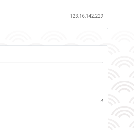
123.16.142.229