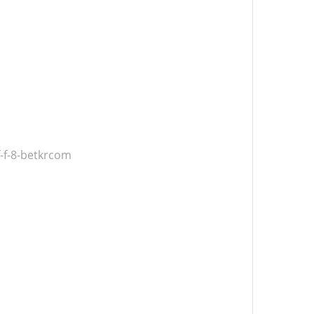
f-f-8-betkrcom