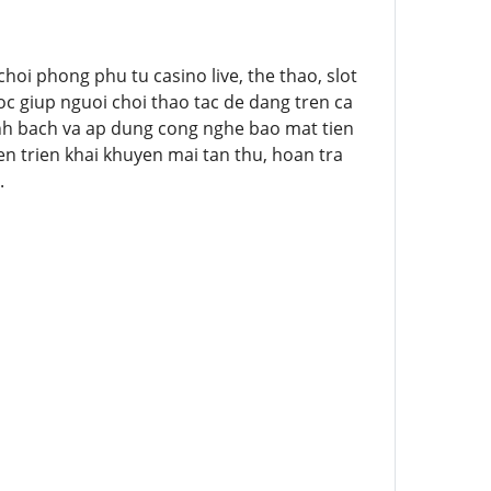
hoi phong phu tu casino live, the thao, slot
oc giup nguoi choi thao tac de dang tren ca
minh bach va ap dung cong nghe bao mat tien
n trien khai khuyen mai tan thu, hoan tra
.