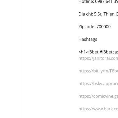
Hotline: 0987 641 3
Dia chi: 5 Su Thien
Zipcode: 700000
Hashtags
<h1>f8bet #f8betca
https://janitorai.c
https://bit.ly/m/F8
https://bsky.app/pr
https://comicvine.
https://www.bark.