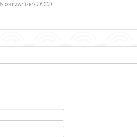
ly.com.tw/user/509060