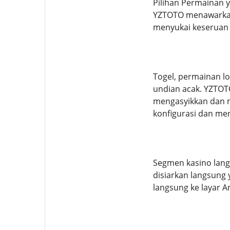
Pilihan Permainan 
YZTOTO menawarkan 
menyukai keseruan p
Togel, permainan l
undian acak. YZTO
mengasyikkan dan m
konfigurasi dan me
Segmen kasino lang
disiarkan langsung
langsung ke layar A