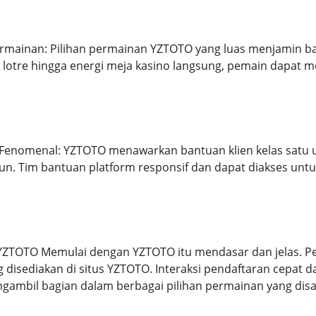
mainan: Pilihan permainan YZTOTO yang luas menjamin ba
i lotre hingga energi meja kasino langsung, pemain dapat 
g Fenomenal: YZTOTO menawarkan bantuan klien kelas sat
un. Tim bantuan platform responsif dan dapat diakses un
ZTOTO Memulai dengan YZTOTO itu mendasar dan jelas. Pem
g disediakan di situs YZTOTO. Interaksi pendaftaran cep
gambil bagian dalam berbagai pilihan permainan yang disaj