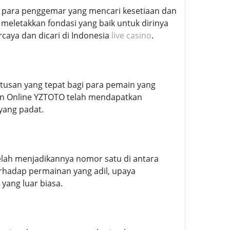
gi para penggemar yang mencari kesetiaan dan
 meletakkan fondasi yang baik untuk dirinya
rcaya dan dicari di Indonesia
live casino
.
tusan yang tepat bagi para pemain yang
n Online YZTOTO telah mendapatkan
yang padat.
lah menjadikannya nomor satu di antara
rhadap permainan yang adil, upaya
yang luar biasa.