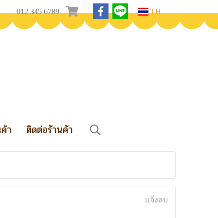
012 345 6789
TH
นค้า
ติดต่อร้านค้า
แจ้งลบ