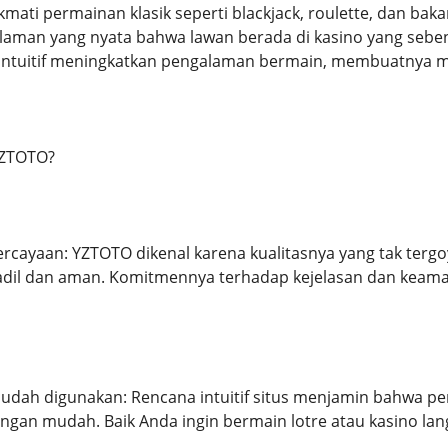
ati permainan klasik seperti blackjack, roulette, dan baka
aman yang nyata bahwa lawan berada di kasino yang sebena
ur intuitif meningkatkan pengalaman bermain, membuatnya 
YZTOTO?
rcayaan: YZTOTO dikenal karena kualitasnya yang tak ter
 adil dan aman. Komitmennya terhadap kejelasan dan kea
 mudah digunakan: Rencana intuitif situs menjamin bahwa 
engan mudah. ​​Baik Anda ingin bermain lotre atau kasino la