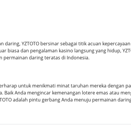
n daring, YZTOTO bersinar sebagai titik acuan kepercayaa
 luar biasa dan pengalaman kasino langsung yang hidup, Y
n permainan daring teratas di Indonesia.
erharap untuk menikmati minat taruhan mereka dengan pa
. Baik Anda mengincar kemenangan lotere emas atau menga
ZTOTO adalah pintu gerbang Anda menuju permainan daring