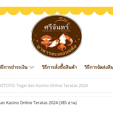
วิธีการชำระเงิน
วิธีการสั่งซื้อสินค้า
วิธีการจัดส่งสิ
YZTOTO: Togel dan Kasino Online Teratas 2024
an Kasino Online Teratas 2024
(385 อ่าน)