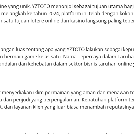
nline yang unik, YZTOTO menonjol sebagai tujuan utama ba
a melangkah ke tahun 2024, platform ini telah dengan kokoh
h satu tujuan lotere online dan kasino langsung paling teper
dangan luas tentang apa yang YZTOTO lakukan sebagai kepu
n bermain game kelas satu. Nama Tepercaya dalam Taruha
andalan dan kehebatan dalam sektor bisnis taruhan online
 menyediakan iklim permainan yang aman dan menawan te
 dan penjudi yang berpengalaman. Kepatuhan platform te
 dan layanan klien yang luar biasa menambah reputasinya 