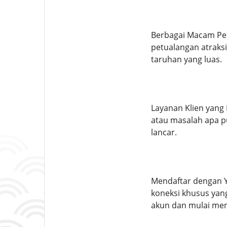
Berbagai Macam Per
petualangan atraks
taruhan yang luas.
Layanan Klien yan
atau masalah apa p
lancar.
Mendaftar dengan Y
koneksi khusus yan
akun dan mulai men