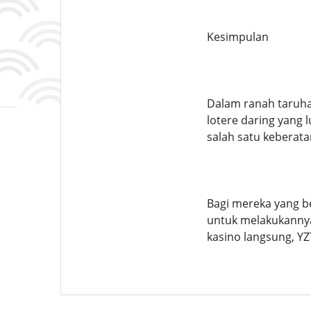
Kesimpulan
Dalam ranah taruha
lotere daring yang
salah satu keberata
Bagi mereka yang b
untuk melakukannya
kasino langsung, Y