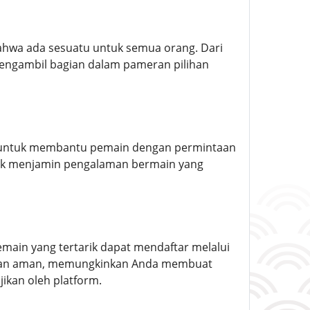
hwa ada sesuatu untuk semua orang. Dari
mengambil bagian dalam pameran pilihan
u untuk membantu pemain dengan permintaan
tuk menjamin pengalaman bermain yang
ain yang tertarik dapat mendaftar melalui
at dan aman, memungkinkan Anda membuat
ikan oleh platform.