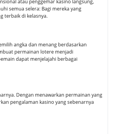
nsional atau penggemar kasino langsung,
hi semua selera: Bagi mereka yang
 terbaik di kelasnya.
memilih angka dan menang berdasarkan
buat permainan lotere menjadi
pemain dapat menjelajahi berbagai
benarnya. Dengan menawarkan permainan yang
dirkan pengalaman kasino yang sebenarnya