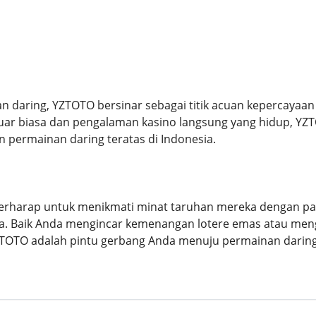
n daring, YZTOTO bersinar sebagai titik acuan kepercayaa
 luar biasa dan pengalaman kasino langsung yang hidup, Y
n permainan daring teratas di Indonesia.
erharap untuk menikmati minat taruhan mereka dengan pa
. Baik Anda mengincar kemenangan lotere emas atau menga
ZTOTO adalah pintu gerbang Anda menuju permainan daring