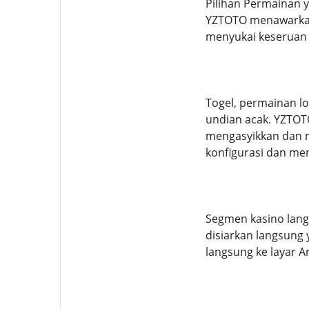
Pilihan Permainan 
YZTOTO menawarkan 
menyukai keseruan p
Togel, permainan l
undian acak. YZTO
mengasyikkan dan m
konfigurasi dan me
Segmen kasino lang
disiarkan langsung
langsung ke layar A