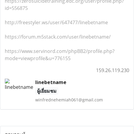
https://zerosuicidetraining.edc.org/user/profile.php?
id=556875
http://freestyler.ws/user/647477/linebetname
https://forum.m5stack.com/user/linebetname/
https://www.servinord.com/phpBB2/profile.php?
mode=viewprofile&u=776155
159.26.119.230
linebetname
ผู้เยี่ยมชม
winfrednehemiah061@gmail.com