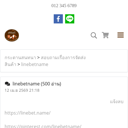
012 345 6789
กระดานสนทนา
>
สอบถามเรื่องการจัดส่ง
สินค้า
>
linebetname
linebetname
(500 อ่าน)
12 เม.ย 2569 21:18
แจ้งลบ
https://linebet.name/
https://pinterest.com/linebetname/