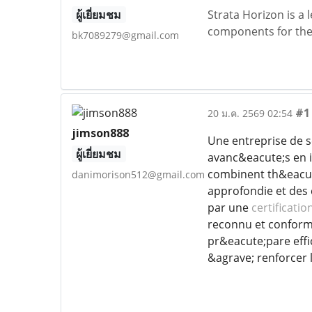
ผู้เยี่ยมชม
Strata Horizon is a
components for the
bk7089279@gmail.com
#1
20 ม.ค. 2569 02:54
jimson888
Une entreprise de s
ผู้เยี่ยมชม
avanc&eacute;s en i
combinent th&eacut
danimorison512@gmail.com
approfondie et des
par une
certificati
reconnu et conforme
pr&eacute;pare eff
&agrave; renforcer l