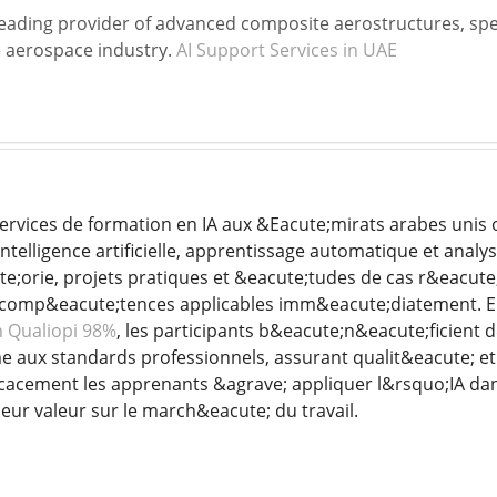
 leading provider of advanced composite aerostructures, spec
 aerospace industry.
AI Support Services in UAE
ervices de formation en IA aux &Eacute;mirats arabes unis
ntelligence artificielle, apprentissage automatique et anal
e;orie, projets pratiques et &eacute;tudes de cas r&eacut
 comp&eacute;tences applicables imm&eacute;diatement. E
on Qualiopi 98%
, les participants b&eacute;n&eacute;ficient
 aux standards professionnels, assurant qualit&eacute; et 
icacement les apprenants &agrave; appliquer l&rsquo;IA da
eur valeur sur le march&eacute; du travail.