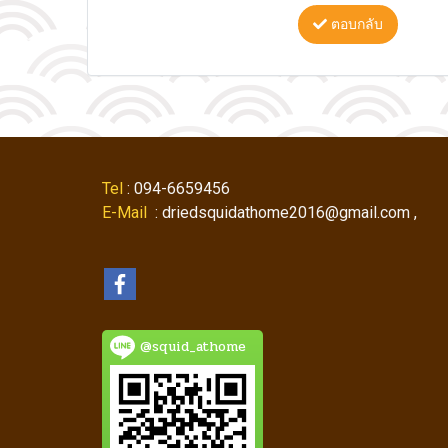
ตอบกลับ
Tel
: 094-6659456
E-Mail
: driedsquidathome2016@gmail.com ,
@squid_athome