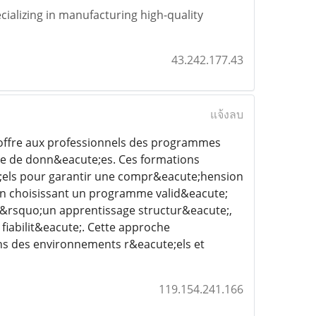
ializing in manufacturing high-quality
43.242.177.43
แจ้งลบ
 offre aux professionnels des programmes
yse de donn&eacute;es. Ces formations
e;els pour garantir une compr&eacute;hension
n choisissant un programme valid&eacute;
 d&rsquo;un apprentissage structur&eacute;,
fiabilit&eacute;. Cette approche
ns des environnements r&eacute;els et
119.154.241.166