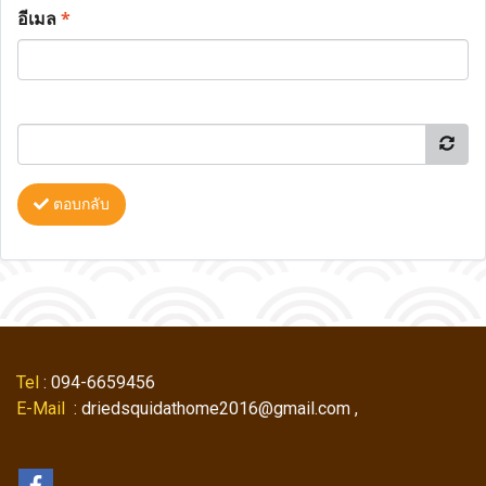
อีเมล
*
ตอบกลับ
Tel
: 094-6659456
E-Mail
: driedsquidathome2016@gmail.com ,