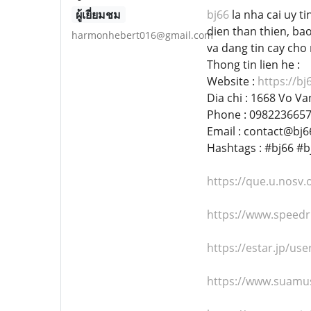
ผู้เยี่ยมชม
bj66
la nha cai uy t
dien than thien, ba
harmonhebert016@gmail.com
va dang tin cay cho
Thong tin lien he :
Website :
https://bj
Dia chi : 1668 Vo V
Phone : 098223665
Email : contact@bj6
Hashtags : #bj66 #
https://que.u.nosv.
https://www.speedr
https://estar.jp/us
https://www.suamus