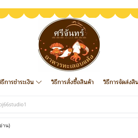
วิธีการชำระเงิน
วิธีการสั่งซื้อสินค้า
วิธีการจัดส่งสิ
bj66studio1
อ่าน)