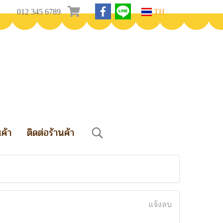
012 345 6789
TH
นค้า
ติดต่อร้านค้า
แจ้งลบ