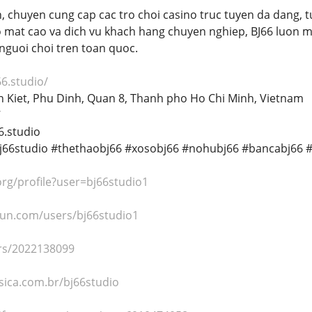
in, chuyen cung cap cac tro choi casino truc tuyen da dang, t
o mat cao va dich vu khach hang chuyen nghiep, BJ66 luon ma
 nguoi choi tren toan quoc.
66.studio/
an Kiet, Phu Dinh, Quan 8, Thanh pho Ho Chi Minh, Vietnam
7
6.studio
bj66studio #thethaobj66 #xosobj66 #nohubj66 #bancabj66 
org/profile?user=bj66studio1
un.com/users/bj66studio1
ers/2022138099
ica.com.br/bj66studio