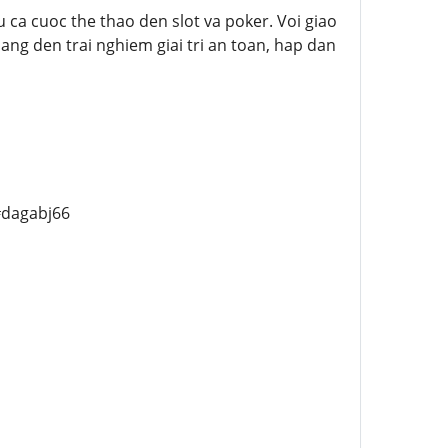
u ca cuoc the thao den slot va poker. Voi giao
ng den trai nghiem giai tri an toan, hap dan
#dagabj66