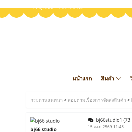
เข้าสู่ระบบ
สมัครสมาชิก
หน้าแรก
สินค้า
กระดานสนทนา
>
สอบถามเรื่องการจัดส่งสินค้า
>
bj66studio1
(73 
15 เม.ย 2569 11:45
bj66 studio