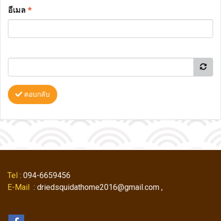
อีเมล
*
ตอบกลับ
Tel
: 094-6659456
E-Mail
: driedsquidathome2016@gmail.com ,