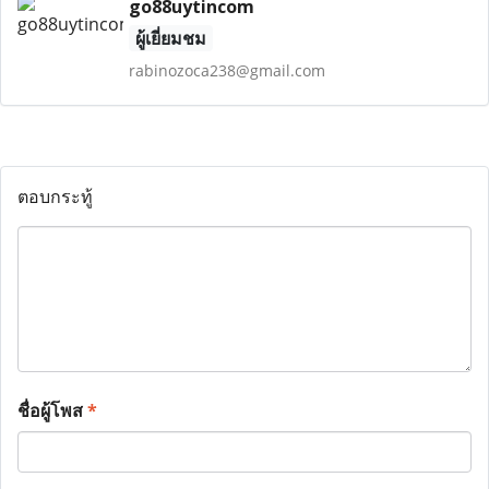
go88uytincom
ผู้เยี่ยมชม
rabinozoca238@gmail.com
ตอบกระทู้
ชื่อผู้โพส
*