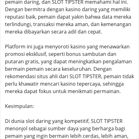
pemain daring, dan SLOT TIPSTER memahami hal ini.
Dengan bermitra dengan kasino daring yang memiliki
reputasi baik, pemain dapat yakin bahwa data mereka
terlindungi, transaksi mereka aman, dan kemenangan
mereka dibayarkan secara adil dan cepat.
Platform ini juga menyoroti kasino yang menawarkan
promosi eksklusif, seperti bonus sambutan dan
putaran gratis, yang dapat meningkatkan pengalaman
bermain pemain secara keseluruhan. Dengan
rekomendasi situs ahli dari SLOT TIPSTER, pemain tidak
perlu khawatir mencari kasino tepercaya, sehingga
mereka dapat fokus untuk menikmati permainan.
Kesimpulan:
Di dunia slot daring yang kompetitif, SLOT TIPSTER
menonjol sebagai sumber daya yang berharga bagi
pemain yang ingin bermain lebih cerdas, lebih aman,