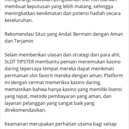
membuat keputusan yang lebih matang, sehingga
meningkatkan kenikmatan dan potensi hadiah secara
keseluruhan.
Rekomendasi Situs yang Andal: Bermain dengan Aman
dan Terjamin
Selain memberikan ulasan dan strategi dari para ahli,
SLOT TIPSTER membantu pemain menemukan kasino
daring tepercaya tempat mereka dapat menikmati
permainan slot favorit mereka dengan aman. Platform
ini dengan cermat memeriksa kasino daring,
memastikan bahwa hanya kasino yang memiliki lisensi
yang tepat, metode pembayaran yang aman, dan
layanan pelanggan yang sangat baik yang
direkomendasikan.
Keamanan merupakan perhatian utama bagi setiap