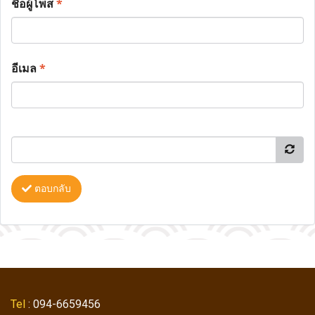
ชื่อผู้โพส
*
อีเมล
*
ตอบกลับ
Tel
: 094-6659456