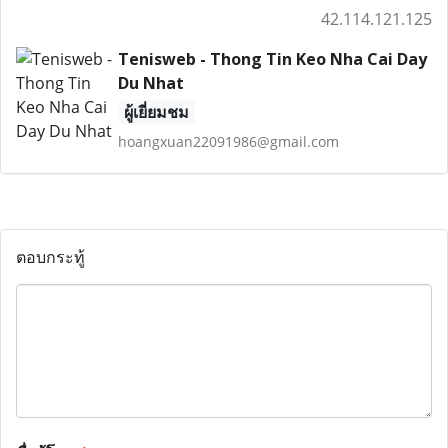
42.114.121.125
Tenisweb - Thong Tin Keo Nha Cai Day
Du Nhat
ผู้เยี่ยมชม
hoangxuan22091986@gmail.com
ตอบกระทู้