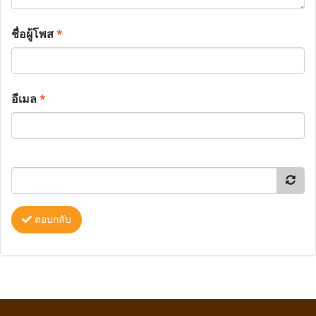
ชื่อผู้โพส
*
อีเมล
*
ตอบกลับ