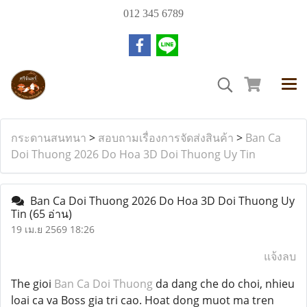
012 345 6789
กระดานสนทนา
>
สอบถามเรื่องการจัดส่งสินค้า
>
Ban Ca
Doi Thuong 2026 Do Hoa 3D Doi Thuong Uy Tin
Ban Ca Doi Thuong 2026 Do Hoa 3D Doi Thuong Uy
Tin
(65 อ่าน)
19 เม.ย 2569 18:26
แจ้งลบ
The gioi
Ban Ca Doi Thuong
da dang che do choi, nhieu
loai ca va Boss gia tri cao. Hoat dong muot ma tren