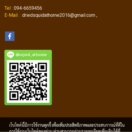
Tel
: 094-6659456
E-Mail
: driedsquidathome2016@gmail.com ,
@squid_athome
เว็บไซต์นี้มีการใช้งานคุกกี้ เพื่อเพิ่มประสิทธิภาพและประสบการณ์ที่ดีใน
Copyright 2018 All Rigths Served
การใช้งานเว็บไซต์ของท่าน ท่านสามารถอ่านรายละเอียดเพิ่มเติมได้ที่