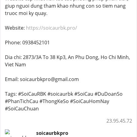
giup nguoi dung tham khao nhung con so tiem nang
truoc moi ky quay.
Website:
https://soicaurbk.pro/
Phone: 0938452101
Dia chi: 2873/3A To 38 Kp3, An Phu Dong, Ho Chi Minh,
Viet Nam
Email: soicaurbkpro@gmail.com
Tags: #SoiCauRBK #soicaurbk #SoiCau #DuDoanSo
#PhanTichCau #ThongKeSo #SoiCauHomNay
#SoiCauChuan
23.95.45.72
soicaurbkpro