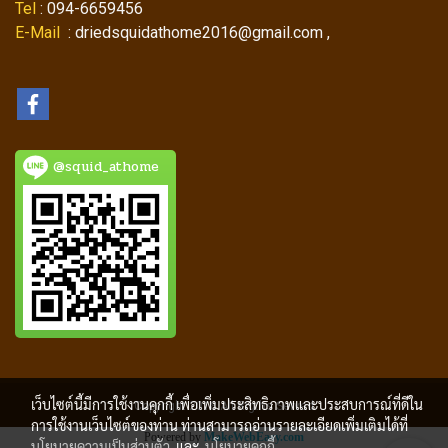
Tel
: 094-6659456
E-Mail
: driedsquidathome2016@gmail.com ,
@squid_athome
เว็บไซต์นี้มีการใช้งานคุกกี้ เพื่อเพิ่มประสิทธิภาพและประสบการณ์ที่ดีใน
Copyright 2018 All Rigths Served
การใช้งานเว็บไซต์ของท่าน ท่านสามารถอ่านรายละเอียดเพิ่มเติมได้ที่
Powered by
MakeWebEasy.com
นโยบายความเป็นส่วนตัว
และ
นโยบายคุกกี้