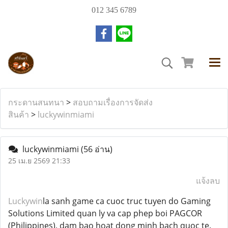
012 345 6789
กระดานสนทนา
>
สอบถามเรื่องการจัดส่ง
สินค้า
>
luckywinmiami
luckywinmiami
(56 อ่าน)
25 เม.ย 2569 21:33
แจ้งลบ
Luckywin
la sanh game ca cuoc truc tuyen do Gaming
Solutions Limited quan ly va cap phep boi PAGCOR
(Philippines), dam bao hoat dong minh bach quoc te.