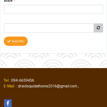
อีเมล
*
ตอบกลับ
Tel
: 094-6659456
E-Mail
: driedsquidathome2016@gmail.com ,