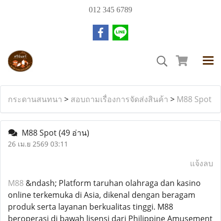
012 345 6789
กระดานสนทนา
>
สอบถามเรื่องการจัดส่งสินค้า
>
M88 Spot
M88 Spot
(49 อ่าน)
26 เม.ย 2569 03:11
แจ้งลบ
M88
&ndash; Platform taruhan olahraga dan kasino
online terkemuka di Asia, dikenal dengan beragam
produk serta layanan berkualitas tinggi. M88
beroperasi di bawah lisensi dari Philippine Amusement