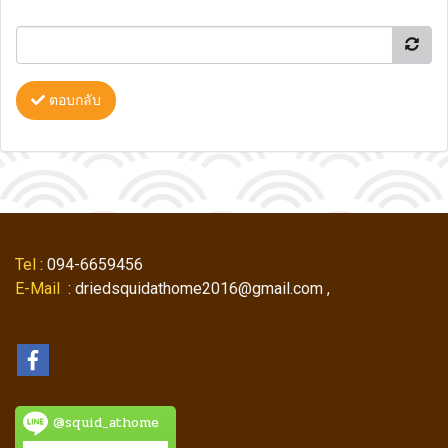
ตอบกลับ
Tel
: 094-6659456
E-Mail
: driedsquidathome2016@gmail.com ,
@squid_athome