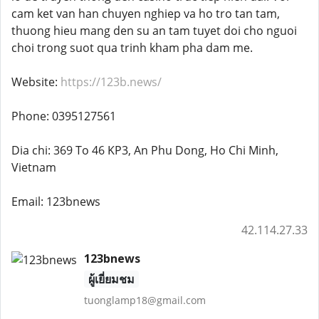
cam ket van han chuyen nghiep va ho tro tan tam,
thuong hieu mang den su an tam tuyet doi cho nguoi
choi trong suot qua trinh kham pha dam me.
Website:
https://123b.news/
Phone: 0395127561
Dia chi: 369 To 46 KP3, An Phu Dong, Ho Chi Minh,
Vietnam
Email: 123bnews
42.114.27.33
123bnews
ผู้เยี่ยมชม
tuonglamp18@gmail.com