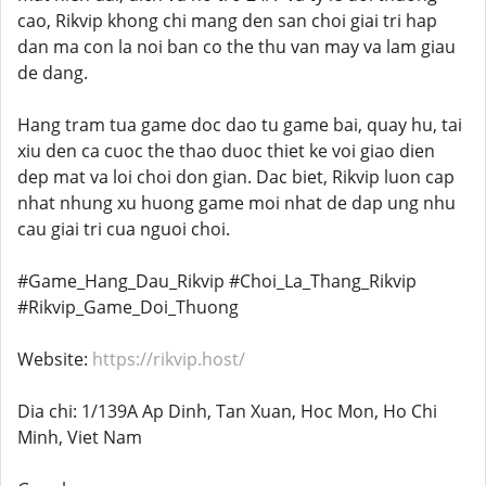
cao, Rikvip khong chi mang den san choi giai tri hap
dan ma con la noi ban co the thu van may va lam giau
de dang.
Hang tram tua game doc dao tu game bai, quay hu, tai
xiu den ca cuoc the thao duoc thiet ke voi giao dien
dep mat va loi choi don gian. Dac biet, Rikvip luon cap
nhat nhung xu huong game moi nhat de dap ung nhu
cau giai tri cua nguoi choi.
#Game_Hang_Dau_Rikvip #Choi_La_Thang_Rikvip
#Rikvip_Game_Doi_Thuong
Website:
https://rikvip.host/
Dia chi: 1/139A Ap Dinh, Tan Xuan, Hoc Mon, Ho Chi
Minh, Viet Nam