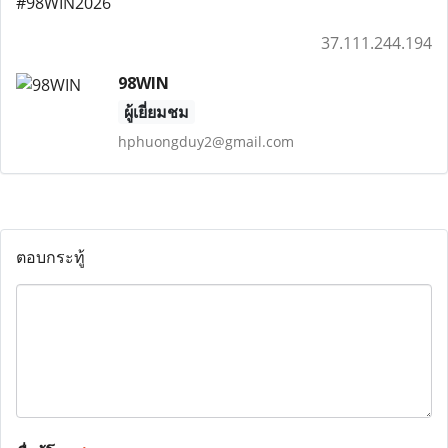
#98WIN2026
37.111.244.194
98WIN
ผู้เยี่ยมชม
hphuongduy2@gmail.com
ตอบกระทู้