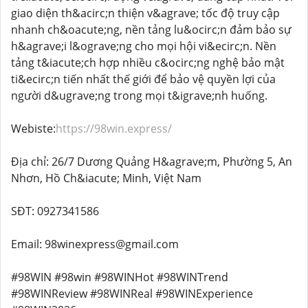
giao diện th&acirc;n thiện v&agrave; tốc độ truy cập
nhanh ch&oacute;ng, nền tảng lu&ocirc;n đảm bảo sự
h&agrave;i l&ograve;ng cho mọi hội vi&ecirc;n. Nền
tảng t&iacute;ch hợp nhiều c&ocirc;ng nghệ bảo mật
ti&ecirc;n tiến nhất thế giới để bảo vệ quyền lợi của
người d&ugrave;ng trong mọi t&igrave;nh huống.
Webiste:
https://98win.express/
Địa chỉ: 26/7 Dương Quảng H&agrave;m, Phường 5, An
Nhơn, Hồ Ch&iacute; Minh, Việt Nam
SĐT: 0927341586
Email: 98winexpress@gmail.com
#98WIN #98win #98WINHot #98WINTrend
#98WINReview #98WINReal #98WINExperience