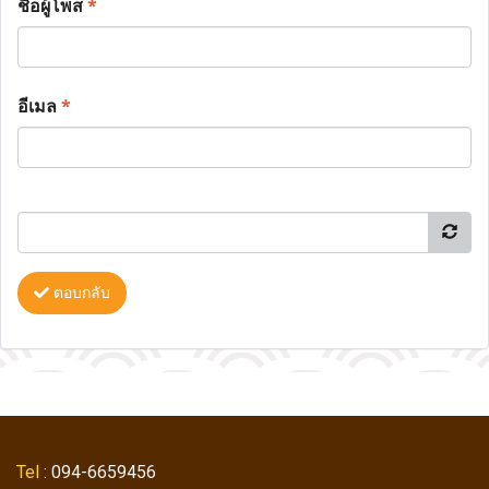
ชื่อผู้โพส
*
อีเมล
*
ตอบกลับ
Tel
: 094-6659456