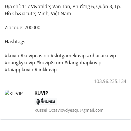
Địa chỉ: 117 V&otilde; Văn Tần, Phường 6, Quận 3, Tp.
Hồ Ch&iacute; Minh, Việt Nam
Zipcode: 700000
Hashtags
#kuvip #kuvipcasino #slotgamekuvip #nhacaikuvip
#dangkykuvip #kuvip8com #dangnhapkuvip
#taiappkuvip #linkkuvip
103.96.235.134
KUVIP
ผู้เยี่ยมชม
RussellOctaviovdyesqu@gmail.com