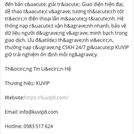
đến bắn c&aacute; giải tr&iacute;. Giao diện hiện đại,
dễ thao t&aacute;c v&agrave; tương th&iacute;ch tốt
tr&ecirc;n điện thoại lẫn m&aacute;y t&iacute;nh. Hệ
thống nạp r&uacute;t vận h&agrave;nh nhanh, bảo vệ
dữ liệu người d&ugrave;ng v&agrave; minh bạch trong
giao dịch. Ưu đ&atilde;i th&agrave;nh vi&ecirc;n,
thưởng nạp c&ugrave;ng CSKH 24/7 gi&uacute;p KUVIP
giữ trải nghiệm ổn định mỗi ng&agrave;y.
Th&ocirc;ng Tin Li&ecirc;n Hệ
Thương hiệu: KUVIP
Website:
https://kuvip8.com/
Email: info@kuvip8.com
Hotline: 0983 517 624