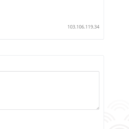
103.106.119.34