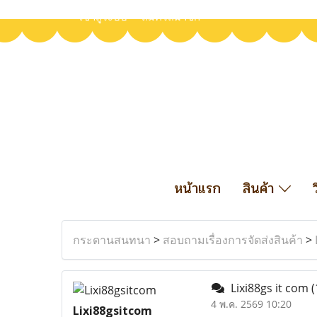
เข้าสู่ระบบ
สมัครสมาชิก
หน้าแรก
สินค้า
กระดานสนทนา
>
สอบถามเรื่องการจัดส่งสินค้า
>
Lixi88gs it com
(
4 พ.ค. 2569 10:20
Lixi88gsitcom