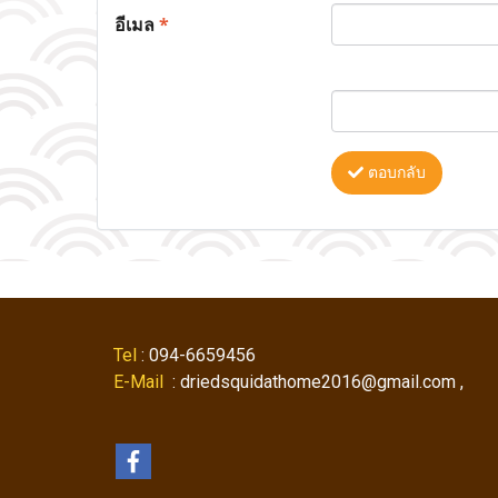
อีเมล
*
ตอบกลับ
Tel
: 094-6659456
E-Mail
: driedsquidathome2016@gmail.com ,