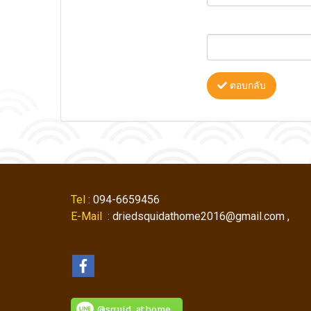
ตอบกลับ
Tel
: 094-6659456
E-Mail
: driedsquidathome2016@gmail.com ,
@squid_athome