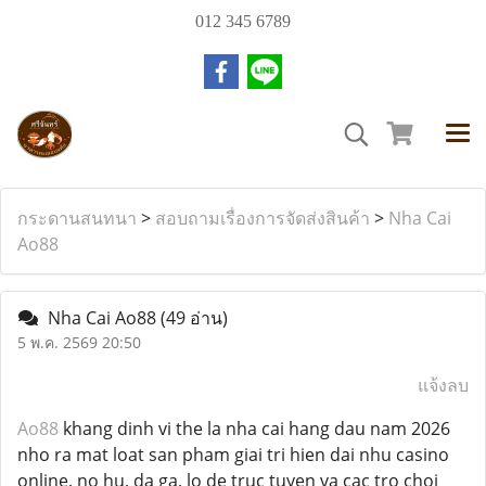
012 345 6789
กระดานสนทนา
>
สอบถามเรื่องการจัดส่งสินค้า
>
Nha Cai
Ao88
Nha Cai Ao88
(49 อ่าน)
5 พ.ค. 2569 20:50
แจ้งลบ
Ao88
khang dinh vi the la nha cai hang dau nam 2026
nho ra mat loat san pham giai tri hien dai nhu casino
online, no hu, da ga, lo de truc tuyen va cac tro choi