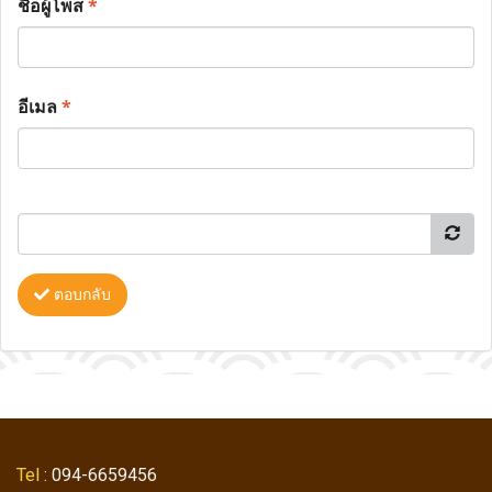
ชื่อผู้โพส
*
อีเมล
*
ตอบกลับ
Tel
: 094-6659456