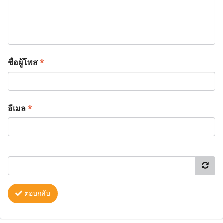
ชื่อผู้โพส
*
อีเมล
*
ตอบกลับ