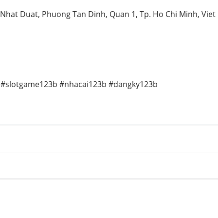
n Nhat Duat, Phuong Tan Dinh, Quan 1, Tp. Ho Chi Minh, Vie
 #slotgame123b #nhacai123b #dangky123b