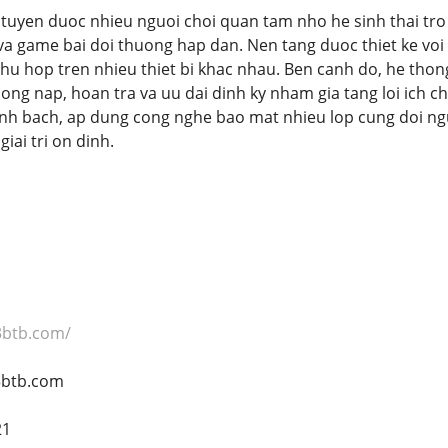
c tuyen duoc nhieu nguoi choi quan tam nho he sinh thai tro 
va game bai doi thuong hap dan. Nen tang duoc thiet ke voi g
hu hop tren nhieu thiet bi khac nhau. Ben canh do, he thon
ng nap, hoan tra va uu dai dinh ky nham gia tang loi ich c
nh bach, ap dung cong nghe bao mat nhieu lop cung doi ngu
iai tri on dinh.
3btb.com/
3btb.com
21