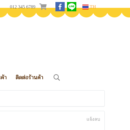
012 345 6789
TH
นค้า
ติดต่อร้านค้า
แจ้งลบ