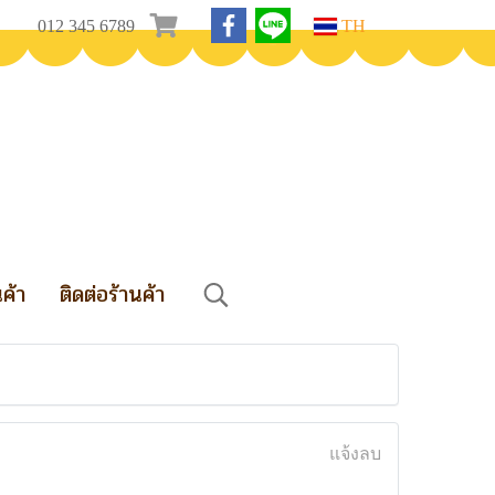
012 345 6789
TH
นค้า
ติดต่อร้านค้า
แจ้งลบ