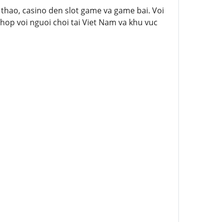
e thao, casino den slot game va game bai. Voi
hop voi nguoi choi tai Viet Nam va khu vuc