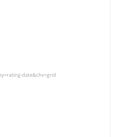
by=rating-date&chv=grid