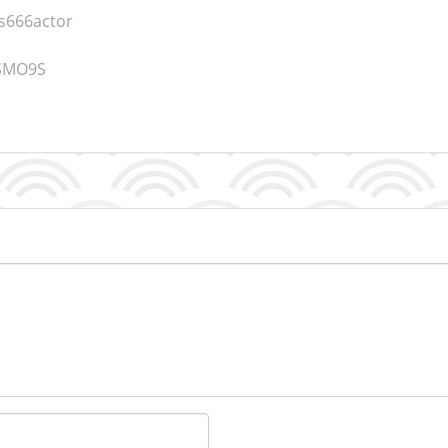
/s666actor
/SMO9S