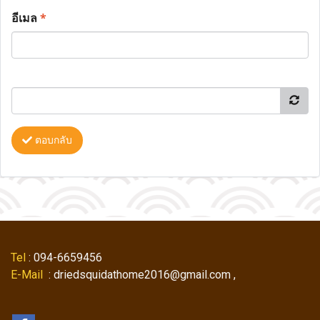
อีเมล
*
ตอบกลับ
Tel
: 094-6659456
E-Mail
: driedsquidathome2016@gmail.com ,