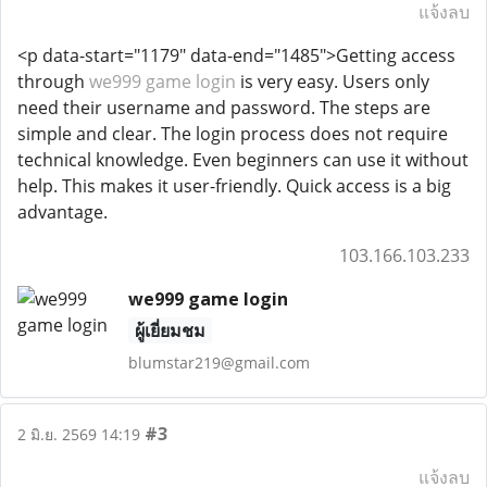
แจ้งลบ
<p data-start="1179" data-end="1485">Getting access
through
we999 game login
is very easy. Users only
need their username and password. The steps are
simple and clear. The login process does not require
technical knowledge. Even beginners can use it without
help. This makes it user-friendly. Quick access is a big
advantage.
103.166.103.233
we999 game login
ผู้เยี่ยมชม
blumstar219@gmail.com
#3
2 มิ.ย. 2569 14:19
แจ้งลบ