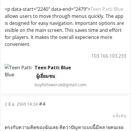
<p data-start="2240" data-end="2479">
Teen Patti Blue
allows users to move through menus quickly. The app
is designed for easy navigation. Important options are
visible on the main screen. This saves time and effort
for players. It makes the overall experience more
convenient.
103.166.103.233
Teen Patti Blue
ผู้เยี่ยมชม
buyfolloweruk@gmail.com
#4
2 มิ.ย. 2569 14:24
แจ้งลบ
ตรงกับความคิดของฉันเลย คิดว่าปัญหาแบบนี้มีหลายคนเจอ