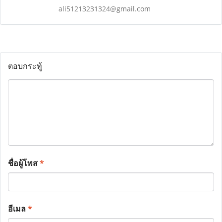
ali51213231324@gmail.com
ตอบกระทู้
ชื่อผู้โพส
*
อีเมล
*