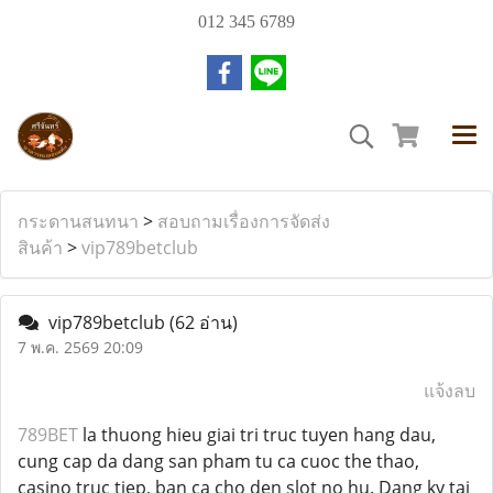
012 345 6789
กระดานสนทนา
>
สอบถามเรื่องการจัดส่ง
สินค้า
>
vip789betclub
vip789betclub
(62 อ่าน)
7 พ.ค. 2569 20:09
แจ้งลบ
789BET
la thuong hieu giai tri truc tuyen hang dau,
cung cap da dang san pham tu ca cuoc the thao,
casino truc tiep, ban ca cho den slot no hu. Dang ky tai