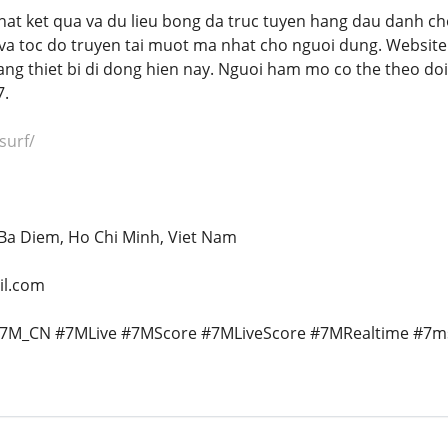
hat ket qua va du lieu bong da truc tuyen hang dau danh c
 va toc do truyen tai muot ma nhat cho nguoi dung. Websit
ang thiet bi di dong hien nay. Nguoi ham mo co the theo doi 
7.
surf/
, Ba Diem, Ho Chi Minh, Viet Nam
il.com
7M_CN #7MLive #7MScore #7MLiveScore #7MRealtime #7m