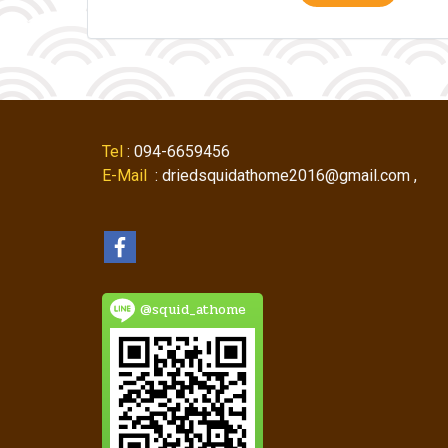
Tel
: 094-6659456
E-Mail
: driedsquidathome2016@gmail.com ,
@squid_athome