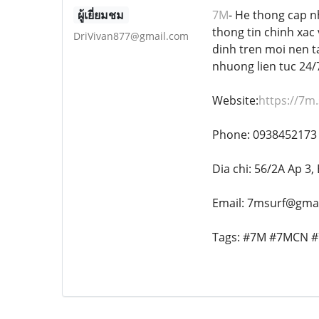
ผู้เยี่ยมชม
7M
- He thong cap n
thong tin chinh xac
DriVivan877@gmail.com
dinh tren moi nen t
nhuong lien tuc 24/
Website:
https://7m.
Phone: 0938452173
Dia chi: 56/2A Ap 3
Email: 7msurf@gma
Tags: #7M #7MCN #