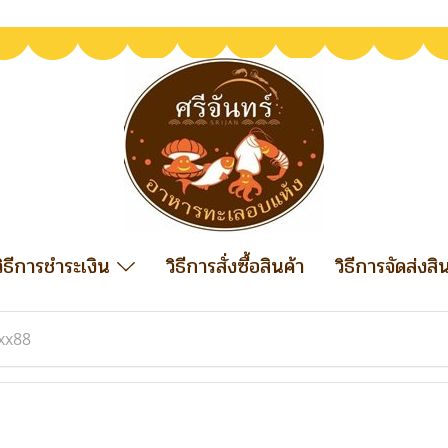
วิธีการชำระเงิน
วิธีการสั่งซื้อสินค้า
วิธีการจัดส่งสิ
xx88