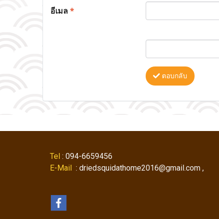
อีเมล
*
ตอบกลับ
Tel
: 094-6659456
E-Mail
: driedsquidathome2016@gmail.com ,