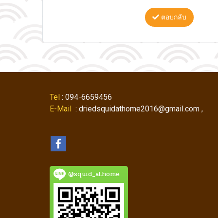
ตอบกลับ
Tel
: 094-6659456
E-Mail
: driedsquidathome2016@gmail.com ,
@squid_athome