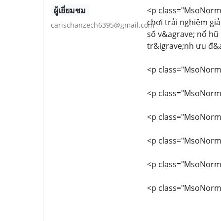
ผู้เยี่ยมชม
<p class="MsoNorm
chơi trải nghiệm gi
carischanzech6395@gmail.com
số v&agrave; nổ hũ 
tr&igrave;nh ưu đ&a
<p class="MsoNorm
<p class="MsoNorma
<p class="MsoNorma
<p class="MsoNorm
<p class="MsoNor
<p class="MsoNorm