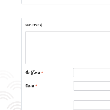
ตอบกระทู้
ชื่อผู้โพส
*
อีเมล
*