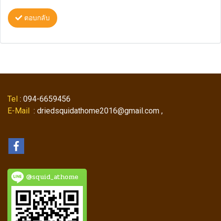
ตอบกลับ
Tel
: 094-6659456
E-Mail
: driedsquidathome2016@gmail.com ,
@squid_athome