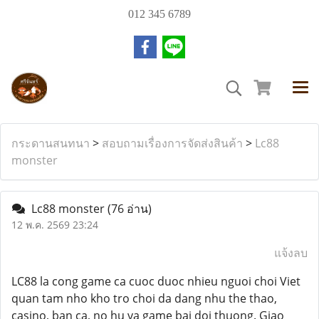
012 345 6789
กระดานสนทนา
>
สอบถามเรื่องการจัดส่งสินค้า
>
Lc88
monster
Lc88 monster
(76 อ่าน)
12 พ.ค. 2569 23:24
แจ้งลบ
LC88 la cong game ca cuoc duoc nhieu nguoi choi Viet
quan tam nho kho tro choi da dang nhu the thao,
casino, ban ca, no hu va game bai doi thuong. Giao