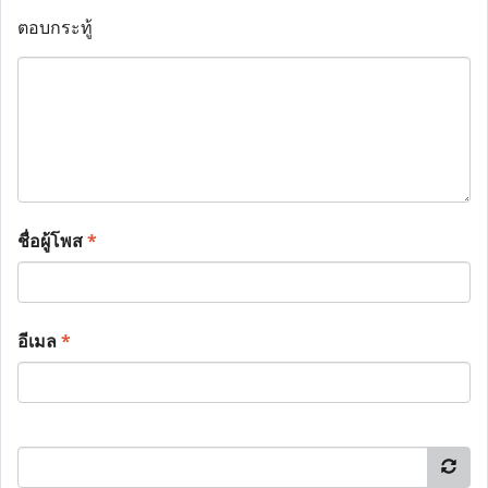
ตอบกระทู้
ชื่อผู้โพส
*
อีเมล
*