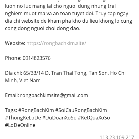
luon no luc mang lai cho nguoi dung nhung trai
nghiem muot ma va an toan tuyet doi. Truy cap ngay
dia chi website de kham pha kho du lieu khong lo cung
cong dong nguoi choi dong dao.
Website:
https://rongbachkim.site/
Phone: 0914823576
Dia chi: 65/33/14 D. Tran Thai Tong, Tan Son, Ho Chi
Minh, Viet Nam
Email: rongbachkimsite@gmail.com
Tags: #RongBachKim #SoiCauRongBachKim
#ThongKeLoDe #DuDoanXoSo #KetQuaXoSo
#LoDeOnline
113.23.109.217