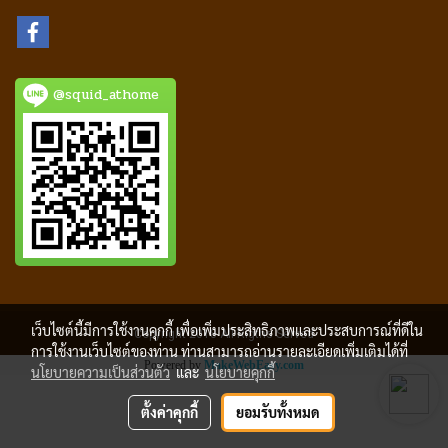
@squid_athome
เว็บไซต์นี้มีการใช้งานคุกกี้ เพื่อเพิ่มประสิทธิภาพและประสบการณ์ที่ดีใน
Copyright 2018 All Rigths Served
การใช้งานเว็บไซต์ของท่าน ท่านสามารถอ่านรายละเอียดเพิ่มเติมได้ที่
Powered by
MakeWebEasy.com
นโยบายความเป็นส่วนตัว
และ
นโยบายคุกกี้
ตั้งค่าคุกกี้
ยอมรับทั้งหมด