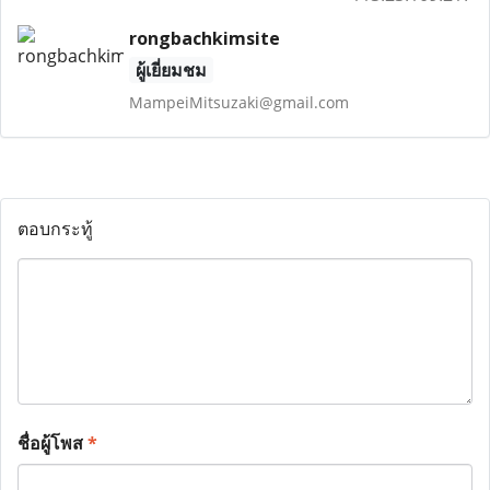
rongbachkimsite
ผู้เยี่ยมชม
MampeiMitsuzaki@gmail.com
ตอบกระทู้
ชื่อผู้โพส
*