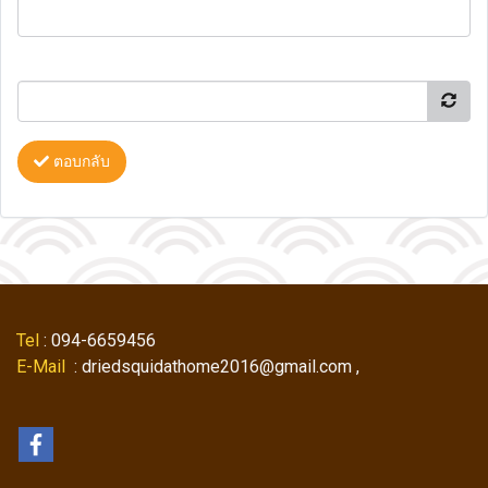
ตอบกลับ
Tel
: 094-6659456
E-Mail
: driedsquidathome2016@gmail.com ,