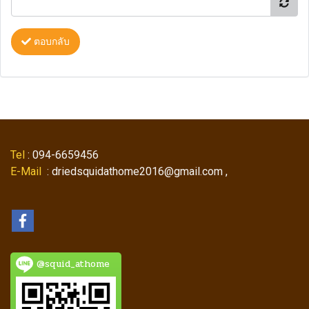
ตอบกลับ
Tel
: 094-6659456
E-Mail
: driedsquidathome2016@gmail.com ,
@squid_athome