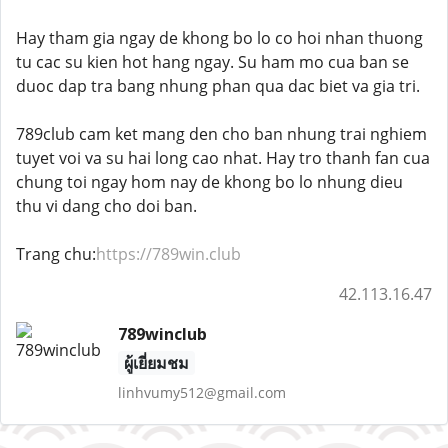
Hay tham gia ngay de khong bo lo co hoi nhan thuong
tu cac su kien hot hang ngay. Su ham mo cua ban se
duoc dap tra bang nhung phan qua dac biet va gia tri.
789club cam ket mang den cho ban nhung trai nghiem
tuyet voi va su hai long cao nhat. Hay tro thanh fan cua
chung toi ngay hom nay de khong bo lo nhung dieu
thu vi dang cho doi ban.
Trang chu:
https://789win.club
42.113.16.47
789winclub
ผู้เยี่ยมชม
linhvumy512@gmail.com