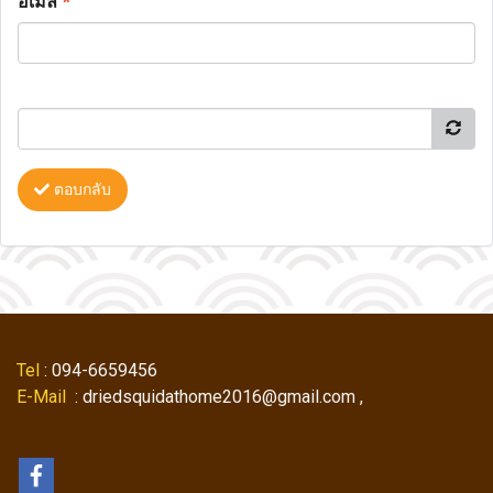
อีเมล
*
ตอบกลับ
Tel
: 094-6659456
E-Mail
: driedsquidathome2016@gmail.com ,