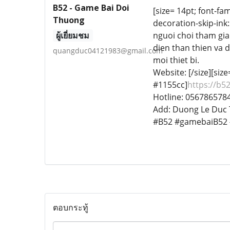
B52 - Game Bai Doi
[size= 14pt; font-fam
Thuong
decoration-skip-ink:
ผู้เยี่ยมชม
nguoi choi tham gia
dien than thien va
quangduc04121983@gmail.com
moi thiet bi.
Website: [/size][siz
#1155cc]
https://b52
Hotline: 056786578
Add: Duong Le Duc 
#B52 #gamebaiB52 #
ตอบกระทู้