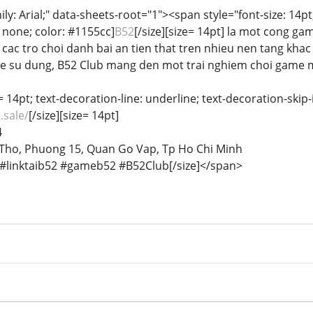
ily: Arial;" data-sheets-root="1"><span style="font-size: 14pt
 none; color: #1155cc]
B52
[/size][size= 14pt] la mot cong ga
 cac tro choi danh bai an tien that tren nhieu nen tang khac
 de su dung, B52 Club mang den mot trai nghiem choi game 
e= 14pt; text-decoration-line: underline; text-decoration-skip-
.sale/
[/size][size= 14pt]
4
Tho, Phuong 15, Quan Go Vap, Tp Ho Chi Minh
linktaib52 #gameb52 #B52Club[/size]</span>