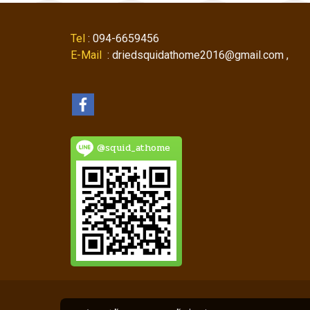
Tel
: 094-6659456
E-Mail
: driedsquidathome2016@gmail.com ,
@squid_athome