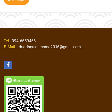
Tel
: 094-6659456
E-Mail
: driedsquidathome2016@gmail.com ,
@squid_athome