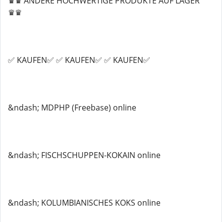
♛♛ ANDERE HOCHWERTIGE PRODUKTE AUF LAGER
♛♛
✅ KAUFEN✅ ✅ KAUFEN✅ ✅ KAUFEN✅
&ndash; MDPHP (Freebase) online
&ndash; FISCHSCHUPPEN-KOKAIN online
&ndash; KOLUMBIANISCHES KOKS online