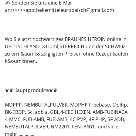
✍️ Senden Sie uns eine E-Mail
an:>>>>>apothekemitteleuropaisch@gmail.com
Wo Sie jetzt hochwertiges BRAUNES HEROIN online in
DEUTSCHLAND, &Ouml;STERREICH und der SCHWEIZ
zu erm&auml;&szlig;igten Preisen ohne Rezept kaufen
k&ouml;nnen.
♛♛Hauptprodukte♛♛
MDPPP, NEMBUTALPULVER, MDPHP Freebase, @pihp,
BK-EBDP, 5cl adb a, GBL,4-CEC,HEXEN, AMB-FUBINACA,
4-MMC, FUB-AMB, FUB-AMB, 4C-PVP, 4F-PHP, 5F-ADB,
NEMBUTALPULVER, NM2201, FENTANYL. und viele
mehr...............