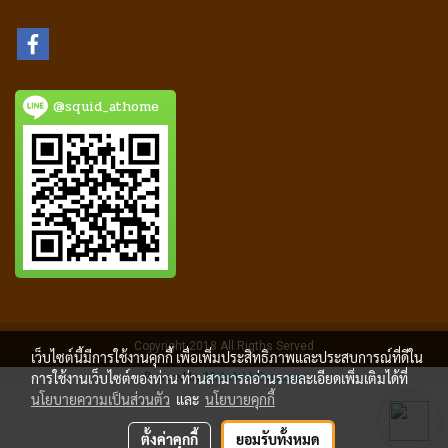
@squid_athome
Copyright 2018 All Rigths Served
เว็บไซต์นี้มีการใช้งานคุกกี้ เพื่อเพิ่มประสิทธิภาพและประสบการณ์ที่ดีใน
การใช้งานเว็บไซต์ของท่าน ท่านสามารถอ่านรายละเอียดเพิ่มเติมได้ที่
Powered by
MakeWebEasy.com
นโยบายความเป็นส่วนตัว
และ
นโยบายคุกกี้
ตั้งค่าคุกกี้
ยอมรับทั้งหมด