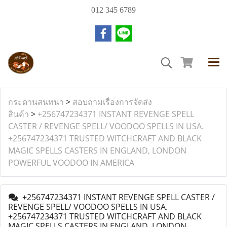
012 345 6789
กระดานสนทนา
>
สอบถามเรื่องการจัดส่ง
สินค้า
>
+256747234371 INSTANT REVENGE SPELL
CASTER / REVENGE SPELL/ VOODOO SPELLS IN USA.
+256747234371 TRUSTED WITCHCRAFT AND BLACK
MAGIC SPELLS CASTERS IN ENGLAND, LONDON
POWERFUL VOODOO IN AMERICA
+256747234371 INSTANT REVENGE SPELL CASTER /
REVENGE SPELL/ VOODOO SPELLS IN USA.
+256747234371 TRUSTED WITCHCRAFT AND BLACK
MAGIC SPELLS CASTERS IN ENGLAND, LONDON