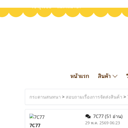
เข้าสู่ระบบ
สมัครสมาชิก
หน้าแรก
สินค้า
กระดานสนทนา
>
สอบถามเรื่องการจัดส่งสินค้า
>
7C77
(51 อ่าน)
29 พ.ค. 2569 06:23
7C77