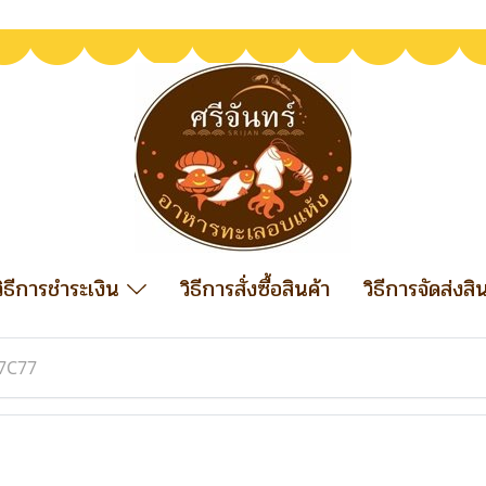
วิธีการชำระเงิน
วิธีการสั่งซื้อสินค้า
วิธีการจัดส่งสิ
7C77