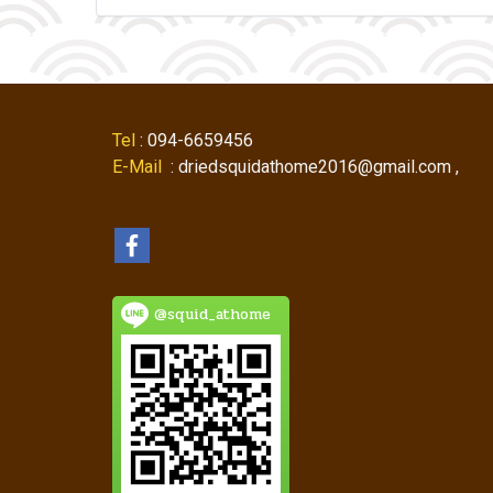
Tel
: 094-6659456
E-Mail
: driedsquidathome2016@gmail.com ,
@squid_athome