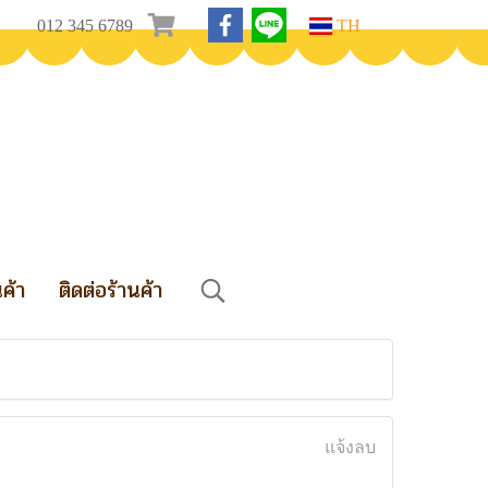
012 345 6789
TH
นค้า
ติดต่อร้านค้า
แจ้งลบ