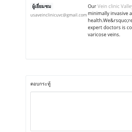
ผู้เยี่ยมชม
Our
Vein clinic Vall
minimally invasive 
usaveinclinicuvc@gmail.com
health.We&rsquo;re s
expert doctors is c
varicose veins.
ตอบกระทู้