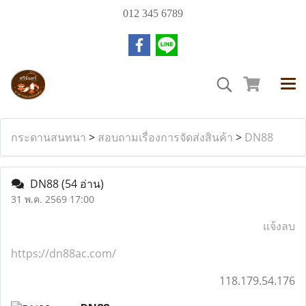
012 345 6789
กระดานสนทนา
>
สอบถามเรื่องการจัดส่งสินค้า
>
DN88
DN88
(54 อ่าน)
31 พ.ค. 2569 17:00
แจ้งลบ
https://dn88ac.com/
118.179.54.176