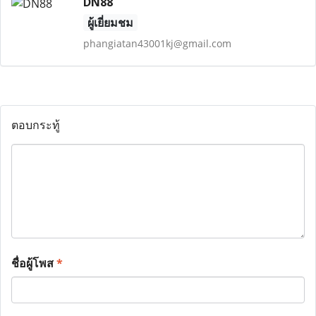
DN88
ผู้เยี่ยมชม
phangiatan43001kj@gmail.com
ตอบกระทู้
ชื่อผู้โพส
*